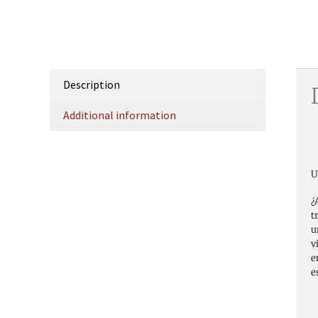
Description
Additional information
U
¿
t
u
v
e
e
–
–
–