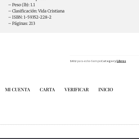
 Peso (lb): 1.1
 Clasificación: Vida Cristiana
 ISBN: 1-59352-228-2
 Páginas: 213
SKU
para-este-tiempo
Category
Libros
MI CUENTA
CARTA
VERIFICAR
INICIO