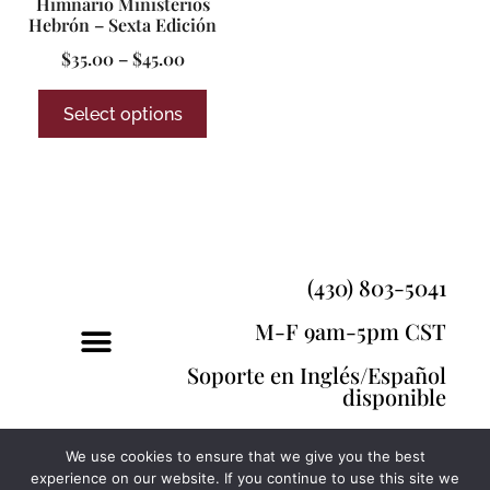
Himnario Ministerios
Hebrón – Sexta Edición
$
35.00
–
$
45.00
Select options
(430) 803-5041
M-F 9am-5pm CST
Soporte en Inglés/Español
disponible
We use cookies to ensure that we give you the best
experience on our website. If you continue to use this site we