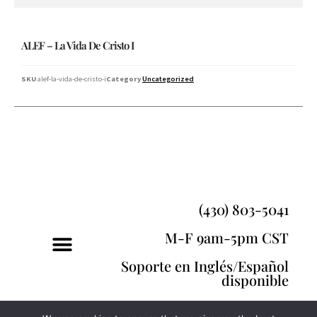
ALEF – La Vida De Cristo I
SKU
alef-la-vida-de-cristo-i
Category
Uncategorized
(430) 803-5041
M-F 9am-5pm CST
Soporte en Inglés/Español
disponible