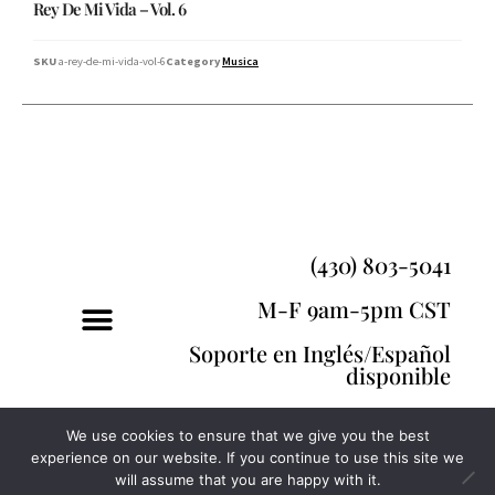
Rey De Mi Vida – Vol. 6
SKU
a-rey-de-mi-vida-vol-6
Category
Musica
(430) 803-5041
M-F 9am-5pm CST
Soporte en Inglés/Español
disponible
We use cookies to ensure that we give you the best
experience on our website. If you continue to use this site we
will assume that you are happy with it.
© Hebron Ministries, 2019, All rights Reserved.