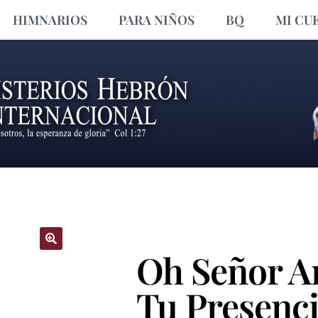
HIMNARIOS
PARA NIÑOS
BQ
MI CU
Oh Señor A
🔍
Tu Presenci