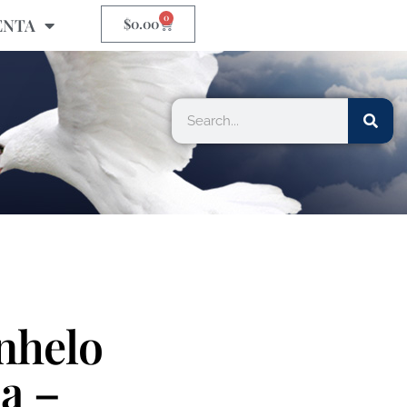
0
ENTA
$
0.00
nhelo
a –