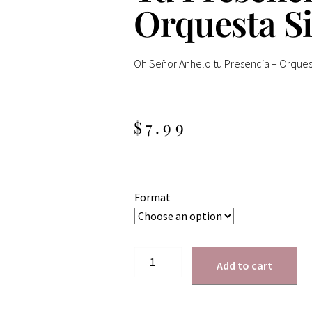
Orquesta S
Oh Señor Anhelo tu Presencia – Orques
$
7.99
Format
Add to cart