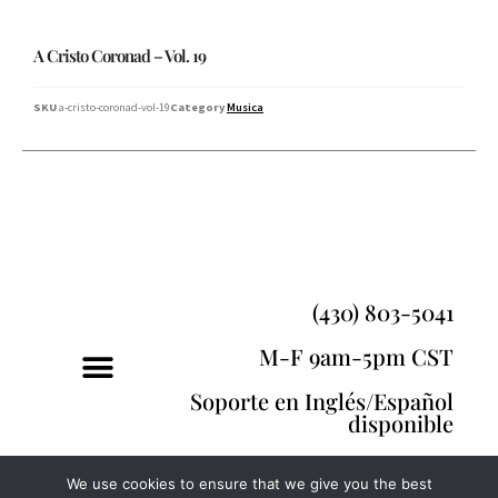
A Cristo Coronad – Vol. 19
SKU
a-cristo-coronad-vol-19
Category
Musica
(430) 803-5041
M-F 9am-5pm CST
Soporte en Inglés/Español
disponible
We use cookies to ensure that we give you the best