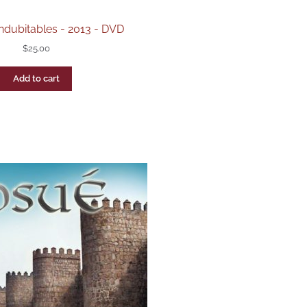
ndubitables - 2013 - DVD
$
25.00
Add to cart