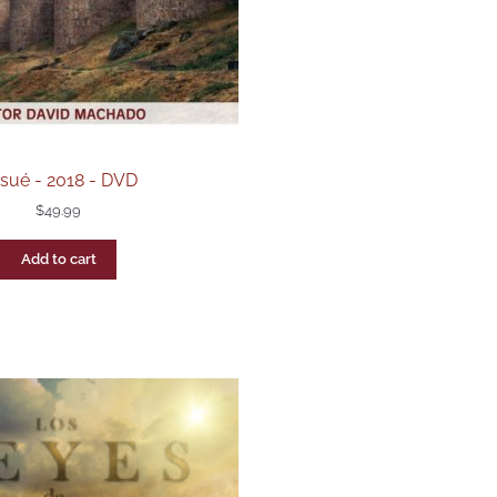
sué - 2018 - DVD
$
49.99
Add to cart