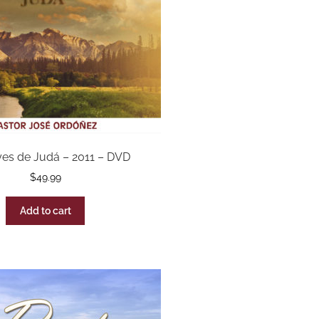
es de Judá – 2011 – DVD
$
49.99
Add to cart