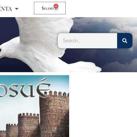
0
ENTA
$
0.00