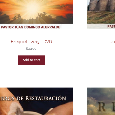
Ezequiel - 2013 - DVD
Jo
$
49.99
Add to cart