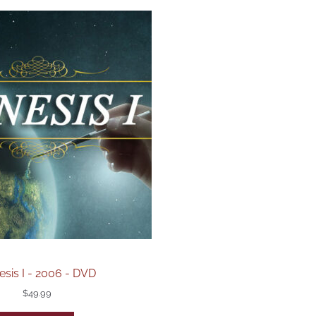
sis I - 2006 - DVD
$
49.99