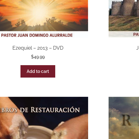
Ezequiel – 2013 – DVD
J
$
49.99
Add to cart