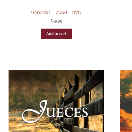
Génesis II - 2006 - DVD
$
49.99
Add to cart