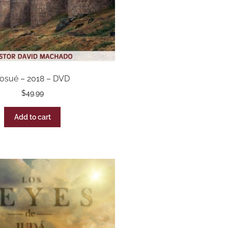
osué – 2018 – DVD
$
49.99
Add to cart