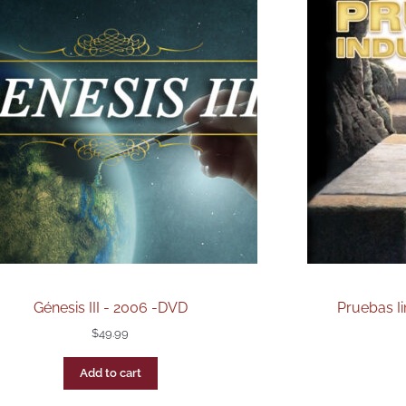
Génesis III - 2006 -DVD
Pruebas Ii
$
49.99
Add to cart