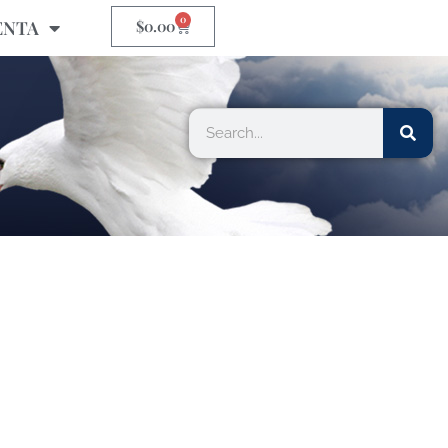
0
ENTA
$
0.00