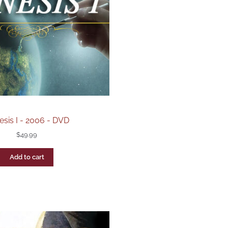
sis I - 2006 - DVD
$
49.99
Add to cart