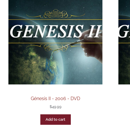
Génesis II - 2006 - DVD
$
49.99
Add to cart