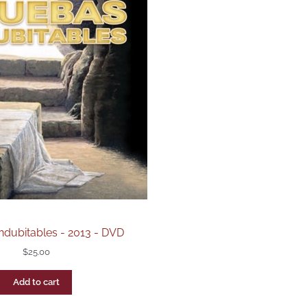
ndubitables - 2013 - DVD
$
25.00
Add to cart