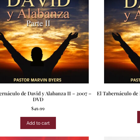
ernáculo de David y Alabanza II – 2007 –
El Tabernáculo de 
DVD
$
49.99
Add to cart