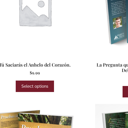
Tú Saciarás el Anhelo del Corazón.
La Pregunta qu
De
$
9.99
Select options