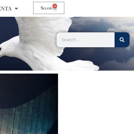
0
ENTA
$
0.00