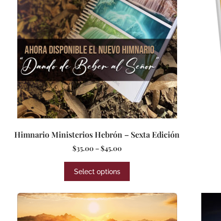
Himnario Ministerios Hebrón – Sexta Edición
$
35.00
–
$
45.00
Select options