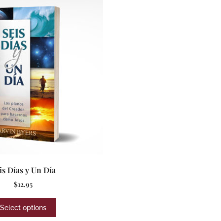
is Días y Un Día
$
12.95
Select options